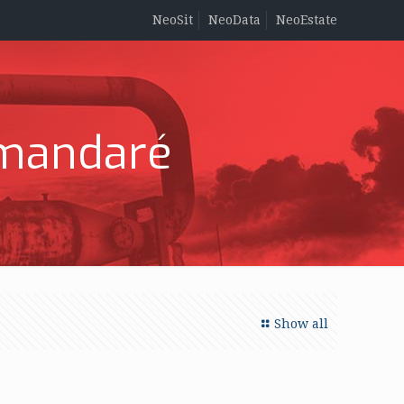
NeoSit
NeoData
NeoEstate
amandaré
Show all