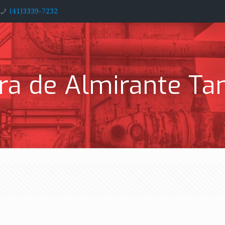
(41)3339-7232
ura de Almirante T